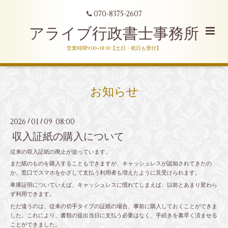
070-8375-2607
アライブ行政書士事務所
営業時間9:00~18:30【土日・祝日も受付】
お知らせ
2026
01
09 08:00
/
/
収入証紙の購入について
従来の収入証紙の廃止が迫っています。
まだ紙のものを購入することもできますが、キャッシュレスが認知されてきたの
か、窓口でスマホをかざして支払う利用者も増えたように見受けられます。
車庫証明についていえば、キャッシュレスに慣れてしまえば、以前とあまり変わら
ず利用できます。
ただ違うのは、従来の切手タイプの証紙の場合、事前に購入しておくことができま
した。これにより、書類の提出当日に支払う必要はなく、手続きを素早く済ませる
ことができました。